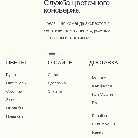
Служба цветочного
консьержа
Преданная команда экспертов с
десятилетиями опыта одержима
сервисом и эстетикой.
ЦВЕТЫ
О САЙТЕ
ДОСТАВКА
Букеты
О нас
Монако
Интерьеры
Доставка
Кап Ферра
События
Оплата
Кэп Мартин
Яхты
Eze
Свадьбы
Beaulieu
Подписка
Вильфранш
Канны