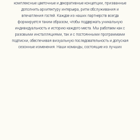
комплексные цветочные и декоративные концепции, призванные
дополнить архитектуру интерьера, ритм обслуживания и
впечатления гостей. Каждое из наших партнерств всегда
формируется таким образом, чтобы поддержать уникальную
индивидуальность и историю каждого места. Мы работаем как с
разовыми инсталляциями, так и с постоянными программами
подписки, обеспечивая визуальную последовательность и допуская
сезонные изменения. Наши команды, состоящие из лучших
ресторанных флористов в этом районе, понимают операционные
реалии гостиничной среды и разрабатывают дизайн
соответствующим образом.
СВЯЖИТЕСЬ С НАМИ
МЕСТА
Откройте для себя все места, обслуживаемые нашими экспертами Ресторан
флористы.